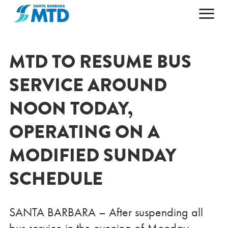
Primary Navigation
HOME
ABOUT
MTD TO RESUME BUS
MAPS & SCHEDULES
ABOUT MTD
SERVICE AROUND
FARES & PASSES
50TH ANNIVERSARY
NOON TODAY,
PLAN YOUR TRIP
LEADERSHIP
OPERATING ON A
CAREERS
NEWS AND ALERTS
GETTING AROUND
CONTACT US
AGENDAS & ARCHIVES
ACCESSIBILITY
MODIFIED SUNDAY
ESPAÑOL
DOING BUSINESS
POPULAR DESTINATIONS
SCHEDULE
SANTA BARBARA – After suspending all
bus service in the evening of Monday,